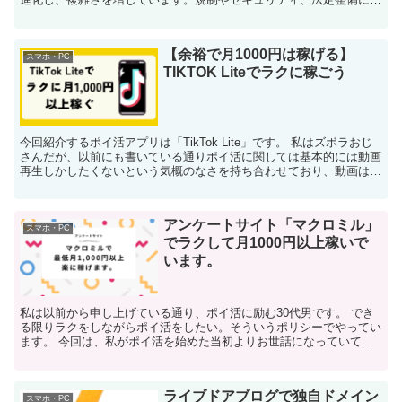
いての制度は有為転変であり、取引所間の送金方法も随時...
【余裕で月1000円は稼げる】
スマホ・PC
TIKTOK Liteでラクに稼ごう
今回紹介するポイ活アプリは「TikTok Lite」です。 私はズボラおじ
さんだが、以前にも書いている通りポイ活に関しては基本的には動画
再生しかしたくないという気概のなさを持ち合わせており、動画は再
生するがもちろん見ない。このTikTok ...
アンケートサイト「マクロミル」
スマホ・PC
でラクして月1000円以上稼いで
います。
私は以前から申し上げている通り、ポイ活に励む30代男です。 でき
る限りラクをしながらポイ活をしたい。そういうポリシーでやってい
ます。 今回は、私がポイ活を始めた当初よりお世話になっていて、
以来一番の稼ぎ頭である、アンケートサイト、「マクロミ...
ライブドアブログで独自ドメイン
スマホ・PC