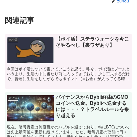
zunou
関連記事
【ポイ活】ステラウォークを今こ
ポイ活
そやるべし【裏ワザあり】
今回はポイ活について書いていこうと思う。昨今、ポイ活はブームと
いうより、生活の中に当たり前に入ってきており、少し工夫するだけ
で、普通に生活をしながらでもポイント（≒お金）が入ってくる時代
だ。 今回紹介するのはステラウォークというアプリの裏ワ...
バイナンスからBybit経由のGMO
ポイ活
コインへ送金。Bybitへ送金する
には・・・？トラベルルールを乗
り越える
現在、暗号資産は何度目かのバブルを迎えており、特にBTCについて
は史上最高値を更新し続けています。 ただ、暗号資産の取引は日々
進化し、複雑さを増しています。規制やセキュリティ、法定整備につ