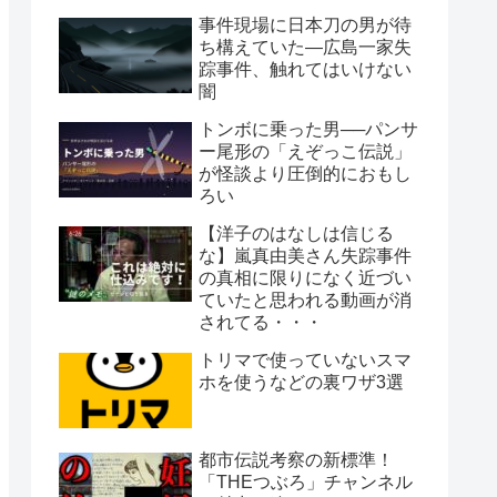
事件現場に日本刀の男が待
ち構えていた―広島一家失
踪事件、触れてはいけない
闇
トンボに乗った男──パンサ
ー尾形の「えぞっこ伝説」
が怪談より圧倒的におもし
ろい
【洋子のはなしは信じる
な】嵐真由美さん失踪事件
の真相に限りになく近づい
ていたと思われる動画が消
されてる・・・
トリマで使っていないスマ
ホを使うなどの裏ワザ3選
都市伝説考察の新標準！
「THEつぶろ」チャンネル