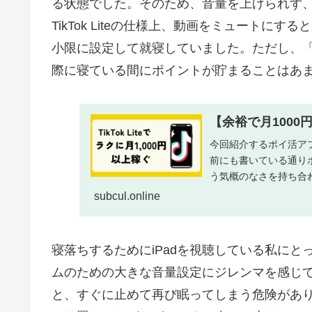
る状態でした。そのため、音量を上げられず
TikTok Liteの仕様上、動画をミュート
小限に設定して就寝していました。ただし、
際に寝ている間にポイントが貯まることはあ
【余裕で月1000円
今回紹介するポイ活アプリ
前にも書いている通り
う気概のなさを持ち合わ
...
subcul.online
寝落ちするためにiPadを視聴している私にと
ムのための大きな音量設定にジレンマを感じ
と、すぐに止めて再び眠ってしまう危険があ