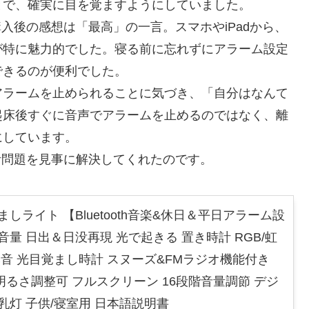
とで、確実に目を覚ますようにしていました。
。購入後の感想は「最高」の一言。スマホやiPadから、
が特に魅力的でした。寝る前に忘れずにアラーム設定
できるのが便利でした。
アラームを止められることに気づき、「自分はなんて
起床後すぐに音声でアラームを止めるのではなく、離
にしています。
し時計問題を見事に解決してくれたのです。
ましライト 【Bluetooth音楽&休日＆平日アラーム設
音量 日出＆日没再現 光で起きる 置き時計 RGB/虹
然音 光目覚まし時計 スヌーズ&FMラジオ機能付き
明るさ調整可 フルスクリーン 16段階音量調節 デジ
乳灯 子供/寝室用 日本語説明書