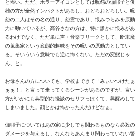
と怖い。ただ、ホラーアイコンとしては呪怨の伽耶子と俊
雄の方が全然インパクトがあるし、おどろおどろしい。呪
怨の二人はその名の通り、怨霊であり、恨みつらみを原動
力に動いているが、高谷さなの方は、特に誰かに恨みがあ
るわけでなく、ただ単に声・音楽フリークとして、断末魔
の蒐集家という変態的趣味をその呪いの原動力としてい
る。そいういう意味でも逆に怖くない。ただの変態じゃ
ん、と。
お母さんの方についても、学校まできて「みぃいつけたぁ
ぁぁ！」と言って走ってくるシーンがあるのですが、言い
方がいかにも典型的な怪談のセリフっぽくて、興醒めして
しまいました。顔とかは怖かったんだけどなぁ。
伽耶子についてはあの家に少しでも関わるものなら必殺の
ダメージを与えるし、なんならあんまり関わっていない警