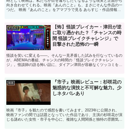
時として映画は、私たちが目を逸らしたくなるような現実と正面から
向き合わせてくれる。映画『あんのこと』も、まさにそんな作品の一
つだ。 映画『あんのこと』をアマプラで見る あらすじ・作品情報
2024年6月7日公開。監督・脚本は『SRサイタマノ...
【怖】怪談ブレイカー・津田が逆
オカルト
に取り憑かれた？「チャンスの時
間 怪談ブレイクチャレンジ」で
目撃された恐怖の一瞬
怪談を笑いに変える――。そんな一見矛盾した試みを行なっているの
が、ABEMAの番組、チャンスの時間の「怪談ブレイクチャレン
ジ」。怪談師の語る怖い話に、ダイアン津田が容赦なくツッコミを入
れていく斬新な企画です。この間、何気なくこの番組を見てい...
『市子』映画レビュー：杉咲花の
映画
魅惑的な演技と不可解な魅力。少
しネタバレあり
映画『市子』を観たので感想を書いてみます。2023年に公開され、
映画ファンの間では話題となっていた作品であり、主演の杉咲花が演
じる謎めいた女性・市子を中心に、複雑な人間関係と独特の雰囲気が
織りなす物語は、多くの観客を魅了しました。夏の夜に見...