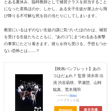
とある夏休み、臨時教師として補習クラスを担当すること
になった君島ほのか。しかし、ある女子生徒が屋上から飛
び降りる不可解な死を目の当たりにしてしまいます。
教室にいるはずのない生徒の謎に気づいたほのかは、補習
を受ける生徒たちとともに、“あのコ”にまつわるある衝撃
の事実にたどり着きます。彼らを待ち受ける、予想もつか
ない恐怖とは……？
【映画パンフレット】あの
コはだぁれ？ 監督 清水崇 出
演 渋谷凪咲、早瀬憩、山時
聡真、荒木飛羽
created by
Rinker
ノーブランド品
Amazon
楽天市場