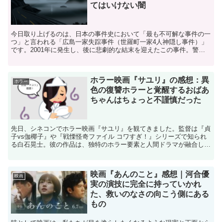
てはいけない闇
今日取り上げるのは、日本の事件史において「最も不可解な事件の一
つ」と言われる「広島一家失踪事件（世羅町一家4人神隠し事件）」
です。2001年に発生し、後に悲劇的な結末を迎えたこの事件。警察
は「無理心中」として処理しましたが、ネット上では今な...
ホラー映画『サユリ』の感想：異
ホラー
色の復讐ホラーと覚醒するおばあ
ちゃんはちょっと不謹慎だった
先日、シネコンでホラー映画『サユリ』を観てきました。監督は『貞
子vs伽椰子』や『戦慄怪奇ファイル コワすぎ！』シリーズで知られ
る白石晃士。彼の作品は、独特のホラー要素と人間ドラマが融合して
おり、今回の『サユリ』もその期待を裏切らない内容でし...
映画『あんのこと』感想｜河合優
映画
実の演技に完全に持っていかれ
た、救いのなさの向こう側にある
もの