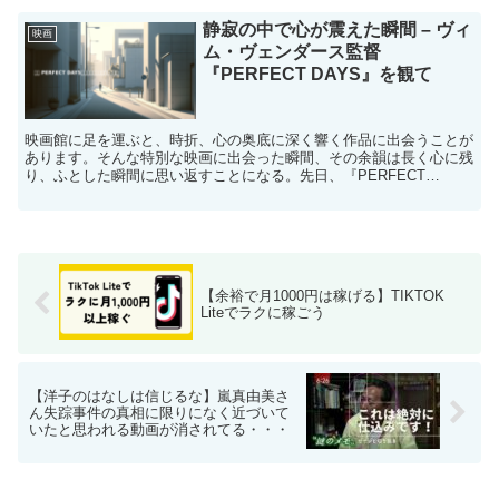
静寂の中で心が震えた瞬間 – ヴィ
映画
ム・ヴェンダース監督
『PERFECT DAYS』を観て
映画館に足を運ぶと、時折、心の奥底に深く響く作品に出会うことが
あります。そんな特別な映画に出会った瞬間、その余韻は長く心に残
り、ふとした瞬間に思い返すことになる。先日、『PERFECT
DAYS』を観た時がまさにその瞬間でした。田舎の単館映...
【余裕で月1000円は稼げる】TIKTOK
Liteでラクに稼ごう
【洋子のはなしは信じるな】嵐真由美さ
ん失踪事件の真相に限りになく近づいて
いたと思われる動画が消されてる・・・