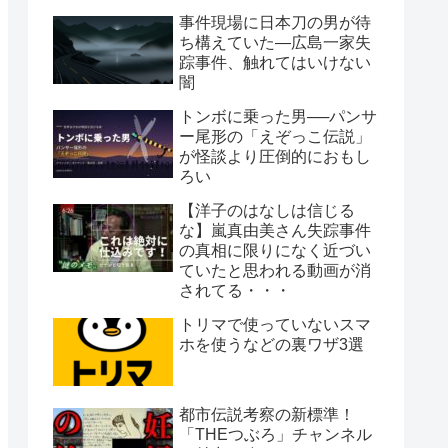
事件現場に日本刀の男が待
ち構えていた―広島一家失
踪事件、触れてはいけない
闇
トンボに乗った男──パンサ
ー尾形の「えぞっこ伝説」
が怪談より圧倒的におもし
ろい
【洋子のはなしは信じる
な】嵐真由美さん失踪事件
の真相に限りになく近づい
ていたと思われる動画が消
されてる・・・
トリマで使っていないスマ
ホを使うなどの裏ワザ3選
都市伝説考察の新標準！
「THEつぶろ」チャンネル