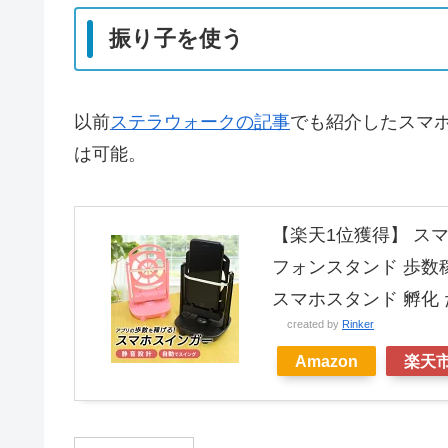
振り子を使う
以前
ステラウォークの記事
でも紹介したスマ
は可能。
【楽天1位獲得】 スマ
フォンスタンド 歩数稼
スマホスタンド 孵化 
created by
Rinker
Amazon
楽天