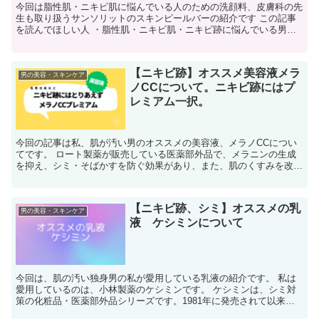
今回は脂性肌・ニキビ肌に悩んでいる人のための洗顔料、皮膚科の先
生も取り扱うサンソリットのスキンピールバーの紹介です この記事
を読んでほしい人 ・脂性肌・ニキビ肌・ニキビ跡に悩んでいる男
性、女性 ・スキンケアに効果にある洗顔料を探している人 ...
【ニキビ跡】オススメ美容液メラ
男の美容・スキンケア
ノCCについて。ニキビ跡にはプ
レミアム一択。
今回の記事は私、肌が汚い男のオススメの美容液、メラノCCについ
てです。 ロート製薬が販売している医薬部外品で、メラニンの生成
を抑え、シミ・そばかすを防ぐ効果があり、また、肌のくすみを改善
する手助けもしてくれます。私はニキビ跡の色素沈着を改善...
【ニキビ跡、シミ】オススメの乳
男の美容・スキンケア
液 ケシミンについて
今回は、肌の汚い独身男の私が愛用している乳液の紹介です。 私は
愛用しているのは、小林製薬のケシミンです。 ケシミンは、シミ対
策の化粧品・医薬部外品シリーズです。1981年に発売されて以来、
ロングセラー商品として多くの人に愛用されています。 ...