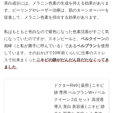
美白成分には、メラニン色素の生成を抑える効果がありま
す。ピーリングやレーザー治療は、肌のターンオーバーを
促進して、メラニン色素を排出する効果があります。
私はもともと色白なので紫色になった色素沈着がすごく気
になっていたのですが、スキンピールと、
ベルクイーン
の
相棒（と私が勝手に呼んでいる）である
ベルブラン
を使用
しています。そのおかげで10年前くらいに仕事のストレ
スで出来まくった
ニキビの跡がだんだん目だたなくってき
ました
。
ドクターRe9 [ 薬用 ] ニキビ
跡 専用 ベルブランW+ / ベル
クイーン 2点 セット 高浸透
導入 美白 美容液 ( ニキビ 跡