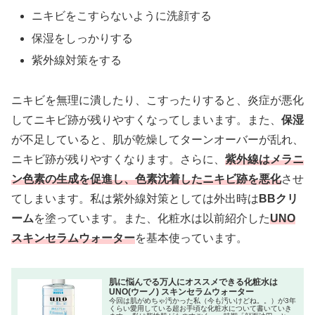
ニキビをこすらないように洗顔する
保湿をしっかりする
紫外線対策をする
ニキビを無理に潰したり、こすったりすると、炎症が悪化
してニキビ跡が残りやすくなってしまいます。また、
保湿
が不足していると、肌が乾燥してターンオーバーが乱れ、
ニキビ跡が残りやすくなります。さらに、
紫外線はメラニ
ン色素の生成を促進し、色素沈着したニキビ跡を悪化
させ
てしまいます。私は紫外線対策としては外出時は
BBクリ
ーム
を塗っています。また、化粧水は以前紹介した
UNO
スキンセラムウォーター
を基本使っています。
肌に悩んでる万人にオススメできる化粧水は
UNO(ウーノ) スキンセラムウォーター
今回は肌がめちゃ汚かった私（今も汚いけどね。。）が3年
くらい愛用している超お手頃な化粧水について書いていき