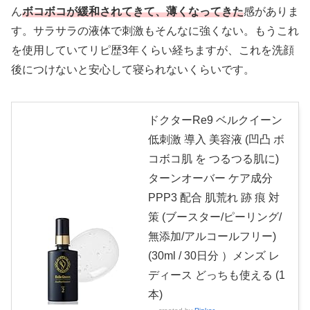
ん
ボコボコが緩和されてきて、薄くなってきた
感がありま
す。サラサラの液体で刺激もそんなに強くない。もうこれ
を使用していてリピ歴3年くらい経ちますが、これを洗顔
後につけないと安心して寝られないくらいです。
ドクターRe9 ベルクイーン
低刺激 導入 美容液 (凹凸 ボ
コボコ肌 を つるつる肌に)
ターンオーバー ケア成分
PPP3 配合 肌荒れ 跡 痕 対
策 (ブースター/ピーリング/
無添加/アルコールフリー)
(30ml / 30日分 ）メンズ レ
ディース どっちも使える (1
本)