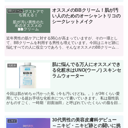
オススメのBBクリーム！肌が汚
BBクリーム
い人のためのオーシャントリコの
シークレットメイク
近年男性の肌ケアに対する関心が高まっていますが、その一環とし
て、BBクリームを利用する男性も増えています。今回はニキビ跡に
悩むすべての人に役立つであろう、そんなオススメのBBクリームに
ついてです。 ドラッグストアで手に入るオススメのBBクリ...
肌に悩んでる万人にオススメでき
化粧水
る化粧水はUNO(ウーノ) スキンセ
ラムウォーター
今回は肌がめちゃ汚かった私（今も汚いけどね。。）が3年くらい愛
用している超お手頃な化粧水について書いていきます。 私は脂性肌
がものすごく、一時期「顔面油田」と呼ばれていたくらいの脂を顔面
の奥深くに有している。 コンプレックスは肌が汚いことで...
30代男性の美容皮膚科デビュー
ニキビ
～ニキビ・ニキビ跡との闘いに挑