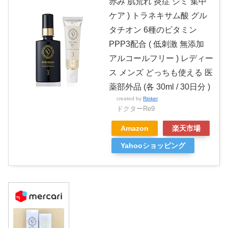
赤み 肌荒れ 炎症 シミ 集中
ケア ) トラネキサム酸 グル
タチオン 6種のビタミン
PPP3配合 ( 低刺激 無添加
アルコールフリー ) レディー
ス メンズ どっちも使える 医
薬部外品 (各 30ml / 30日分 )
created by
Rinker
ドクターRe9
Amazon
楽天市場
Yahooショッピング