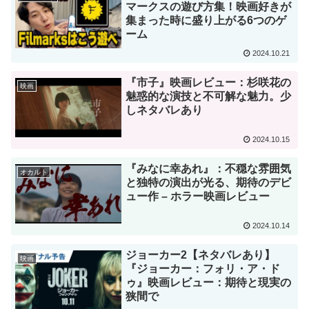
マークスの遊び方集！映画好きが
集まった時に盛り上がる6つのゲ
ーム
2024.10.21
『市子』映画レビュー：杉咲花の
映画
魅惑的な演技と不可解な魅力。少
しネタバレあり
2024.10.15
『みなに幸あれ』：不穏な雰囲気
オカルト
と独特の演出が光る、期待のデビ
ュー作 – ホラー映画レビュー
2024.10.14
ジョーカー2【ネタバレあり】
映画
『ジョーカー：フォリ・ア・ド
ゥ』映画レビュー：期待と現実の
狭間で