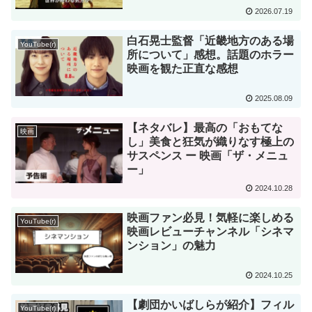
2026.07.19
白石晃士監督「近畿地方のある場
YouTube(r)
所について」感想。話題のホラー
映画を観た正直な感想
2025.08.09
【ネタバレ】最高の「おもてな
映画
し」美食と狂気が織りなす極上の
サスペンス ー 映画「ザ・メニュ
ー」
2024.10.28
映画ファン必見！気軽に楽しめる
YouTube(r)
映画レビューチャンネル「シネマ
ンション」の魅力
2024.10.25
【劇団かいばしらが紹介】フィル
YouTube(r)