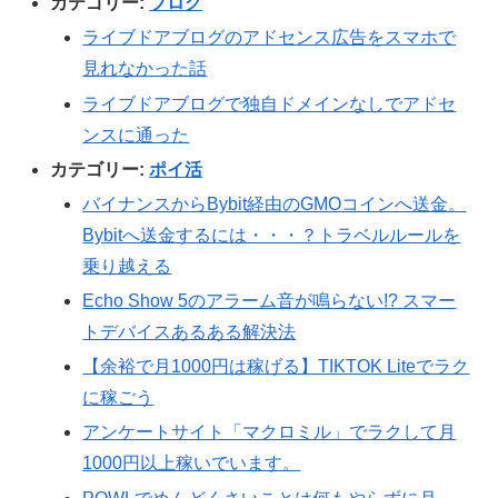
カテゴリー:
ブログ
ライブドアブログのアドセンス広告をスマホで
見れなかった話
ライブドアブログで独自ドメインなしでアドセ
ンスに通った
カテゴリー:
ポイ活
バイナンスからBybit経由のGMOコインへ送金。
Bybitへ送金するには・・・？トラベルルールを
乗り越える
Echo Show 5のアラーム音が鳴らない!? スマー
トデバイスあるある解決法
【余裕で月1000円は稼げる】TIKTOK Liteでラク
に稼ごう
アンケートサイト「マクロミル」でラクして月
1000円以上稼いでいます。