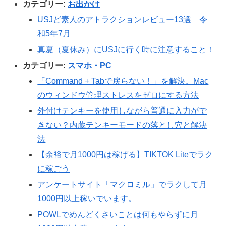
カテゴリー:
お出かけ
USJど素人のアトラクションレビュー13選 令
和5年7月
真夏（夏休み）にUSJに行く時に注意すること！
カテゴリー:
スマホ・PC
「Command + Tabで戻らない！」を解決。Mac
のウィンドウ管理ストレスをゼロにする方法
外付けテンキーを使用しながら普通に入力がで
きない？内蔵テンキーモードの落とし穴と解決
法
【余裕で月1000円は稼げる】TIKTOK Liteでラク
に稼ごう
アンケートサイト「マクロミル」でラクして月
1000円以上稼いでいます。
POWLでめんどくさいことは何もやらずに月