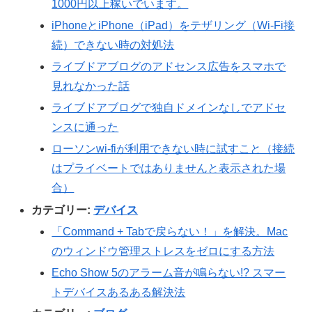
1000円以上稼いでいます。
iPhoneとiPhone（iPad）をテザリング（Wi-Fi接
続）できない時の対処法
ライブドアブログのアドセンス広告をスマホで
見れなかった話
ライブドアブログで独自ドメインなしでアドセ
ンスに通った
ローソンwi-fiが利用できない時に試すこと（接続
はプライベートではありませんと表示された場
合）
カテゴリー:
デバイス
「Command + Tabで戻らない！」を解決。Mac
のウィンドウ管理ストレスをゼロにする方法
Echo Show 5のアラーム音が鳴らない!? スマー
トデバイスあるある解決法