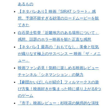
あるもの
【ネタバレあり】映画『SIRAT シラート』感
想。予測不能すぎる砂漠のロードムービーを観
てきた
白石晃士監督「近畿地方のある場所について」
感想。話題のホラー映画を観た正直な感想
【ネタバレ】最高の「おもてなし」美食と狂気
が織りなす極上のサスペンス ー 映画「ザ・メニ
ュー」
映画ファン必見！気軽に楽しめる映画レビュー
チャンネル「シネマンション」の魅力
【劇団かいばしらが紹介】フィルマークスの遊
び方集！映画好きが集まった時に盛り上がる6つ
のゲーム
『市子』映画レビュー：杉咲花の魅惑的な演技