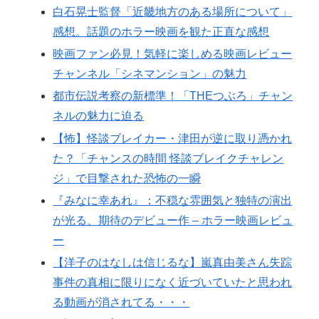
白石晃士監督「近畿地方のある場所について」
感想。話題のホラー映画を観た正直な感想
映画ファン必見！気軽に楽しめる映画レビュー
チャンネル「シネマンション」の魅力
都市伝説考察の新標準！「THEつぶろ」チャン
ネルの魅力に迫る
【怖】怪談ブレイカー・津田が逆に取り憑かれ
た？「チャンスの時間 怪談ブレイクチャレン
ジ」で目撃された恐怖の一瞬
『みなに幸あれ』：不穏な雰囲気と独特の演出
が光る、期待のデビュー作 – ホラー映画レビュ
ー
【洋子のはなしは信じるな】嵐真由美さん失踪
事件の真相に限りになく近づいていたと思われ
る動画が消されてる・・・