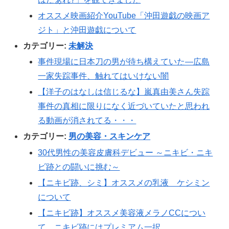
オススメ映画紹介YouTube「沖田遊戯の映画ア
ジト」と沖田遊戯について
カテゴリー:
未解決
事件現場に日本刀の男が待ち構えていた―広島
一家失踪事件、触れてはいけない闇
【洋子のはなしは信じるな】嵐真由美さん失踪
事件の真相に限りになく近づいていたと思われ
る動画が消されてる・・・
カテゴリー:
男の美容・スキンケア
30代男性の美容皮膚科デビュー ～ニキビ・ニキ
ビ跡との闘いに挑む～
【ニキビ跡、シミ】オススメの乳液 ケシミン
について
【ニキビ跡】オススメ美容液メラノCCについ
て。ニキビ跡にはプレミアム一択。