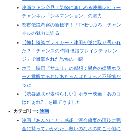
映画ファン必見！気軽に楽しめる映画レビュー
チャンネル「シネマンション」の魅力
都市伝説考察の新標準！「THEつぶろ」チャン
ネルの魅力に迫る
【怖】怪談ブレイカー・津田が逆に取り憑かれ
た？「チャンスの時間 怪談ブレイクチャレン
ジ」で目撃された恐怖の一瞬
ホラー映画『サユリ』の感想：異色の復讐ホラ
ーと覚醒するおばあちゃんはちょっと不謹慎だ
った
【渋谷凪咲が素晴らしい】ホラー映画「あのコ
はだぁれ?」を観てきました
カテゴリー:
映画
映画『あんのこと』感想｜河合優実の演技に完
全に持っていかれた、救いのなさの向こう側に