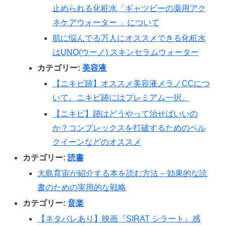
止められる化粧水「ギャツビーの薬用アク
ネケアウォーター 」について
肌に悩んでる万人にオススメできる化粧水
はUNO(ウーノ) スキンセラムウォーター
カテゴリー:
美容液
【ニキビ跡】オススメ美容液メラノCCにつ
いて。ニキビ跡にはプレミアム一択。
【ニキビ】跡はどうやって治せばいいの
か？コンプレックスを打破するためのベル
クイーンなどのオススメ
カテゴリー:
読書
大島育宙が紹介する本を読む方法 – 効果的な読
書のための実用的な戦略
カテゴリー:
音楽
【ネタバレあり】映画『SIRAT シラート』感