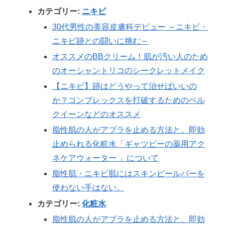
カテゴリー:
ニキビ
30代男性の美容皮膚科デビュー ～ニキビ・
ニキビ跡との闘いに挑む～
オススメのBBクリーム！肌が汚い人のため
のオーシャントリコのシークレットメイク
【ニキビ】跡はどうやって治せばいいの
か？コンプレックスを打破するためのベル
クイーンなどのオススメ
脂性肌の人がアブラを止める方法と、即効
止められる化粧水「ギャツビーの薬用アク
ネケアウォーター 」について
脂性肌・ニキビ肌にはスキンピールバーを
使わない手はない。
カテゴリー:
化粧水
脂性肌の人がアブラを止める方法と、即効