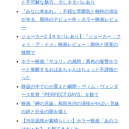
と不可解な魅力。少しネタバレあり
『みなに幸あれ』：不穏な雰囲気と独特の演出
が光る、期待のデビュー作 – ホラー映画レビュ
ー
ジョーカー2【ネタバレあり】『ジョーカー：フ
ォリ・ア・ドゥ』映画レビュー：期待と現実の
狭間で
ホラー映画『サユリ』の感想：異色の復讐ホラ
ーと覚醒するおばあちゃんはちょっと不謹慎だ
った
静寂の中で心が震えた瞬間 – ヴィム・ヴェンダ
ース監督『PERFECT DAYS』を観て
映画『岬の兄妹』和田光沙の演技がやばい 兄妹
の絆と社会の闇を描く
【渋谷凪咲が素晴らしい】ホラー映画「あのコ
はだぁれ?」を観てきました