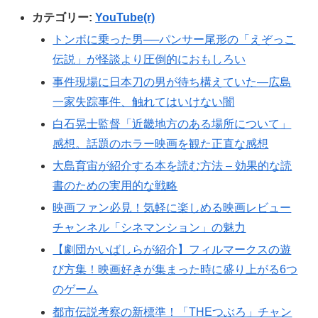
カテゴリー:
YouTube(r)
トンボに乗った男──パンサー尾形の「えぞっこ
伝説」が怪談より圧倒的におもしろい
事件現場に日本刀の男が待ち構えていた―広島
一家失踪事件、触れてはいけない闇
白石晃士監督「近畿地方のある場所について」
感想。話題のホラー映画を観た正直な感想
大島育宙が紹介する本を読む方法 – 効果的な読
書のための実用的な戦略
映画ファン必見！気軽に楽しめる映画レビュー
チャンネル「シネマンション」の魅力
【劇団かいばしらが紹介】フィルマークスの遊
び方集！映画好きが集まった時に盛り上がる6つ
のゲーム
都市伝説考察の新標準！「THEつぶろ」チャン