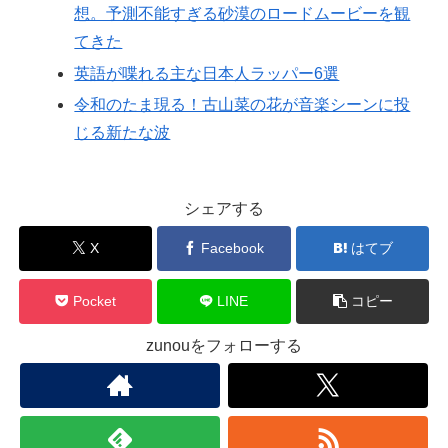
想。予測不能すぎる砂漠のロードムービーを観
てきた
英語が喋れる主な日本人ラッパー6選
令和のたま現る！古山菜の花が音楽シーンに投
じる新たな波
シェアする
X
Facebook
はてブ
Pocket
LINE
コピー
zunouをフォローする