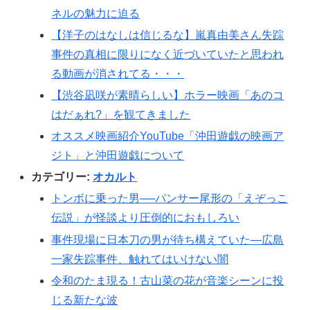
ネルの魅力に迫る
【洋子のはなしは信じるな】嵐真由美さん失踪
事件の真相に限りになく近づいていたと思われ
る動画が消されてる・・・
【渋谷凪咲が素晴らしい】ホラー映画「あのコ
はだぁれ?」を観てきました
オススメ映画紹介YouTube「沖田遊戯の映画ア
ジト」と沖田遊戯について
カテゴリー:
オカルト
トンボに乗った男──パンサー尾形の「えぞっこ
伝説」が怪談より圧倒的におもしろい
事件現場に日本刀の男が待ち構えていた―広島
一家失踪事件、触れてはいけない闇
令和のたま現る！古山菜の花が音楽シーンに投
じる新たな波