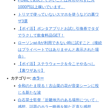
POWLでめんどくさいことは何もやらずに月
1000円以上稼いでいます。
トリマで使っていないスマホを使うなどの裏ワ
ザ3選
【ポイ活】ポンタアプリとお試し引換券でタダ
でラクして飲食料品GET！
ローソンwi-fiが利用できない時に試すこと（接続
はプライベートではありませんと表示された場
合）
【ポイ活】ステラウォークを今こそやるべし
【裏ワザあり】
カテゴリー:
ホラー
令和のたま現る！古山菜の花が音楽シーンに投
じる新たな波
白石晃士監督「近畿地方のある場所について」
感想。話題のホラー映画を観た正直な感想